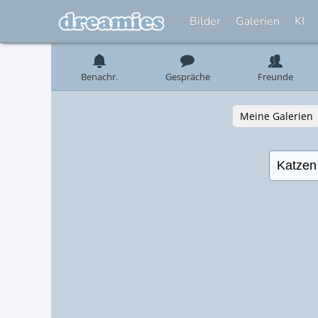
Bilder
Galerien
KI
Benachr.
Gespräche
Freunde
Meine Galerien
Katzen
Katz
Katzen
Katz
760
7
katze
Katz
686
6
586
5