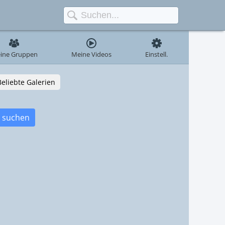
ine Gruppen
Meine Videos
Einstell.
Beliebte Galerien
suchen
atzen
Katzen
atzen
Katzen
702
265
atzen
Katzen
606
213
554
169