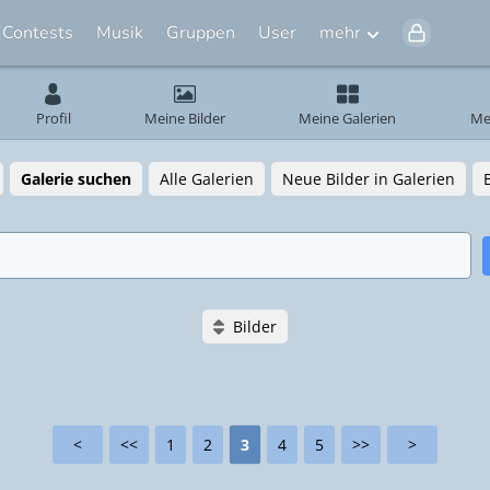
Contests
Musik
Gruppen
User
mehr
Profil
Meine Bilder
Meine Galerien
Me
Galerie suchen
Alle Galerien
Neue Bilder in Galerien
Bilder
en
Katzen
K
en
Katzen
K
53
724
en
Katzen...
K
74
640
77
558
<
<<
1
2
3
4
5
>>
>