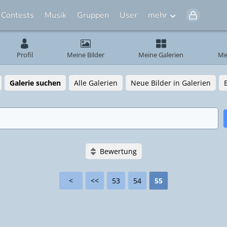
Contests
Musik
Gruppen
User
mehr
Profil
Meine Bilder
Meine Galerien
Me
Galerie suchen
Alle Galerien
Neue Bilder in Galerien
Bewertung
<
<<
53
54
55