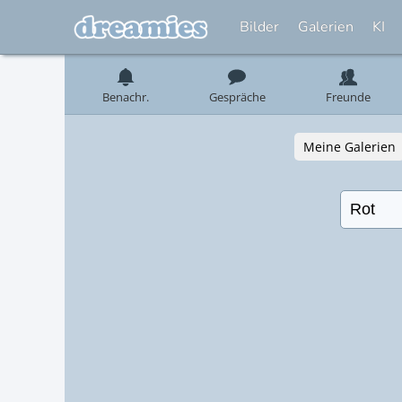
Bilder
Galerien
KI
Benachr.
Gespräche
Freunde
Meine Galerien