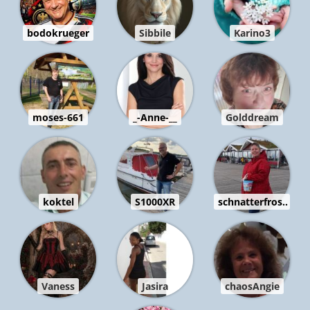
bodokrueger
Sibbile
Karino3
moses-661
_-Anne-__
Golddream
koktel
S1000XR
schnatterfros..
Vaness
Jasira
chaosAngie