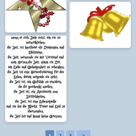
1
2
3
>