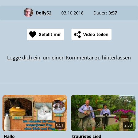
Dolly52
03.10.2018
Dauer:
3:57
Gefällt mir
Video teilen
Logge dich ein
, um einen Kommentar zu hinterlassen
0:51
2:58
Hallo
trauriges Lied