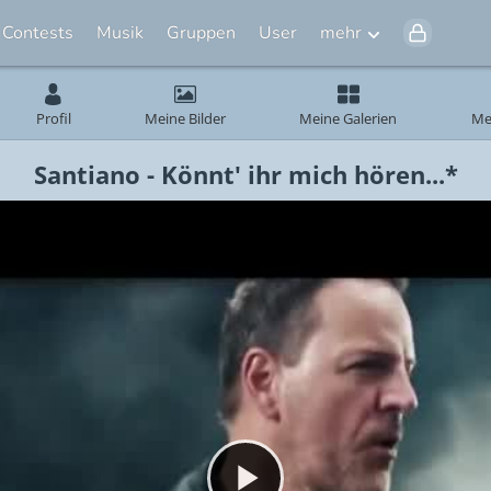
Contests
Musik
Gruppen
User
mehr
Profil
Meine Bilder
Meine Galerien
Me
Santiano - Könnt' ihr mich hören...*
Video abspielen