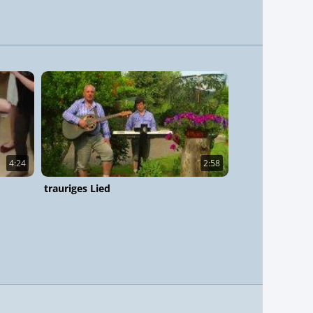
4:24
2:58
trauriges Lied