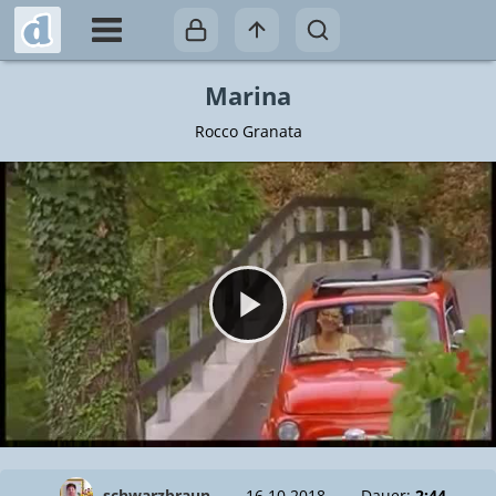
Marina
Rocco Granata
Video abspielen
schwarzbraun
16.10.2018
Dauer:
2:44