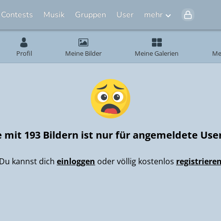
Contests
Musik
Gruppen
User
mehr
Profil
Meine Bilder
Meine Galerien
Me
e mit 193 Bildern ist nur für angemeldete Use
Du kannst dich
einloggen
oder völlig kostenlos
registriere
eiß/Rot
rosenmontag-karneval
Adventskal
u co
romantische Bilder
Snoppy´s - Nostalgie Bilder
ossen*
37
rbst-GB´s
Küsse-Knuddeln
tan
-
35
4644
85
74
629