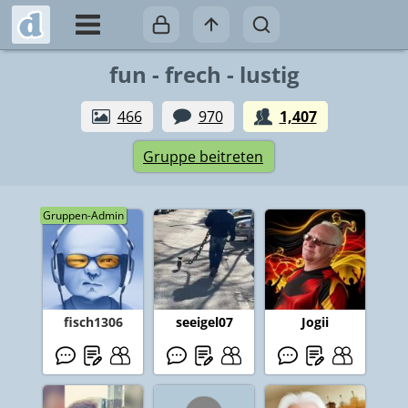
fun - frech - lustig
466
970
1,407
Gruppe beitreten
Gruppen-Admin
fisch1306
seeigel07
Jogii