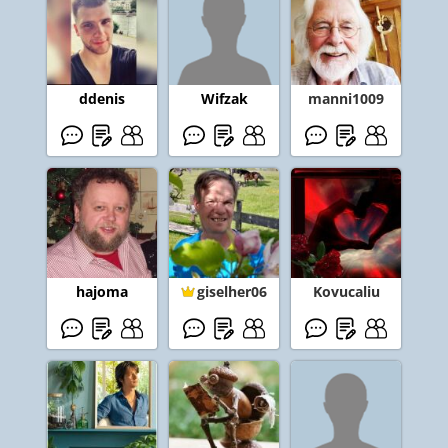
ddenis
Wifzak
manni1009
hajoma
giselher06
Kovucaliu