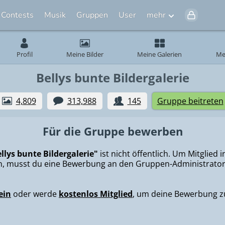
Contests
Musik
Gruppen
User
mehr
Profil
Meine Bilder
Meine Galerien
Me
Bellys bunte Bildergalerie
4,809
313,988
145
Gruppe beitreten
Für die Gruppe bewerben
llys bunte Bildergalerie"
ist nicht öffentlich. Um Mitglied 
, musst du eine Bewerbung an den Gruppen-Administrator
ein
oder werde
kostenlos Mitglied
, um deine Bewerbung z