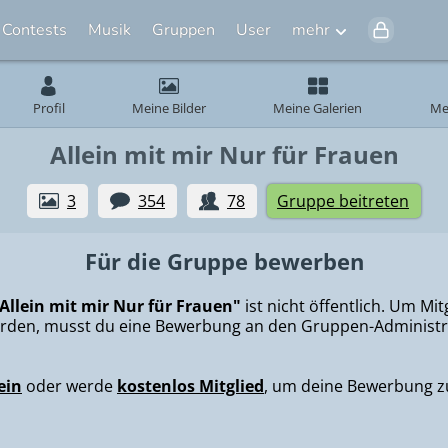
Contests
Musik
Gruppen
User
mehr
Profil
Meine Bilder
Meine Galerien
Me
Allein mit mir Nur für Frauen
3
354
78
Gruppe beitreten
Für die Gruppe bewerben
Allein mit mir Nur für Frauen"
ist nicht öffentlich. Um Mit
rden, musst du eine Bewerbung an den Gruppen-Administra
ein
oder werde
kostenlos Mitglied
, um deine Bewerbung z