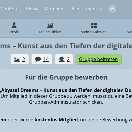
Contests
Musik
Gruppen
User
mehr
Profil
Meine Bilder
Meine Galerien
Me
ms – Kunst aus den Tiefen der digital
2
14
2
Gruppe beitreten
Für die Gruppe bewerben
„Abyssal Dreams – Kunst aus den Tiefen der digitalen Du
h. Um Mitglied in dieser Gruppe zu werden, musst du eine 
Gruppen-Administrator schicken.
ein
oder werde
kostenlos Mitglied
, um deine Bewerbung z