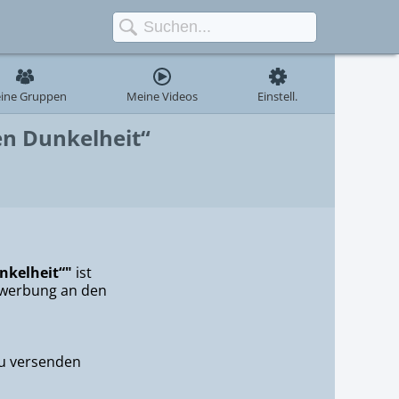
ine Gruppen
Meine Videos
Einstell.
en Dunkelheit“
nkelheit“"
ist
Bewerbung an den
u versenden