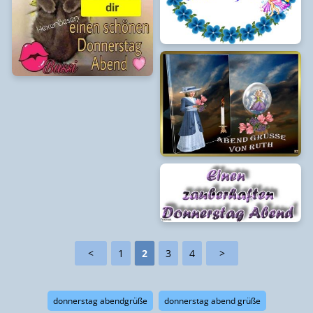
<
1
2
3
4
>
donnerstag abendgrüße
donnerstag abend grüße