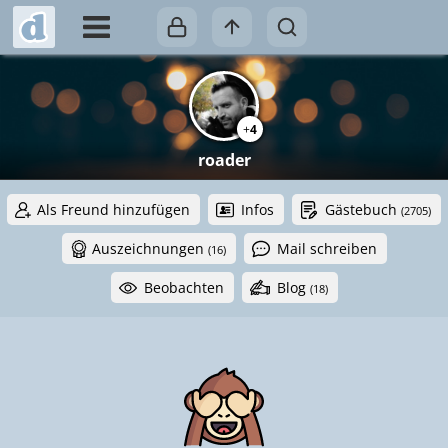
+
4
roader
Als Freund hinzufügen
Infos
Gästebuch
(2705)
Auszeichnungen
Mail schreiben
(16)
Beobachten
Blog
(18)