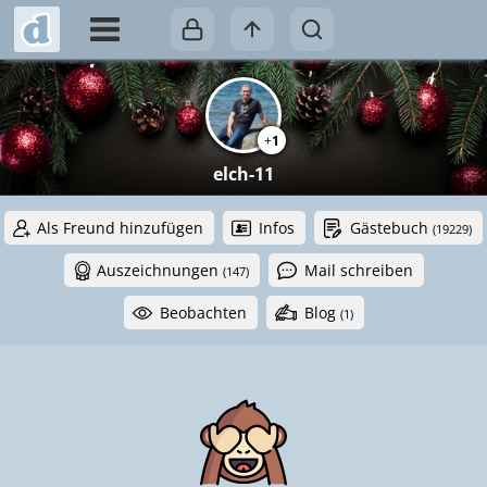
+
1
elch-11
Als Freund hinzufügen
Infos
Gästebuch
(19229)
Auszeichnungen
Mail schreiben
(147)
Beobachten
Blog
(1)