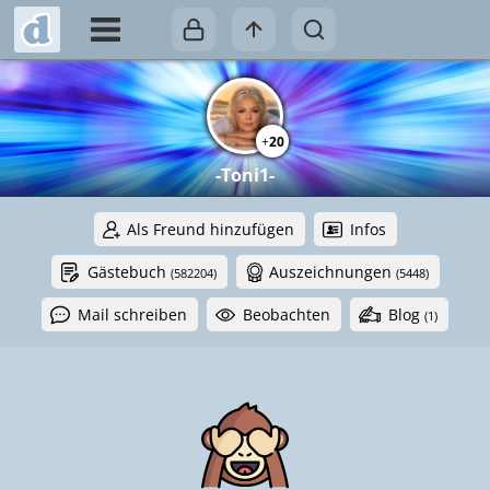
+
20
-Toni1-
Als Freund hinzufügen
Infos
Gästebuch
Auszeichnungen
(582204)
(5448)
Mail schreiben
Beobachten
Blog
(1)