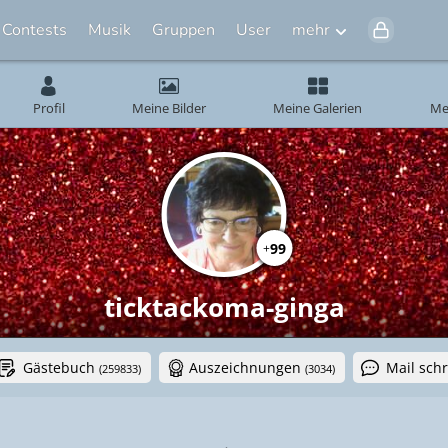
Contests
Musik
Gruppen
User
mehr
Profil
Meine Bilder
Meine Galerien
Me
99
+
ticktackoma-ginga
Gästebuch
Auszeichnungen
Mail sch
(259833)
(3034)