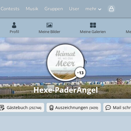
Contests
Musik
Gruppen
User
mehr
Profil
Meine Bilder
Meine Galerien
Me
13
+
Hexe-PaderAngel
Gästebuch
Auszeichnungen
Mail sch
(292744)
(3439)