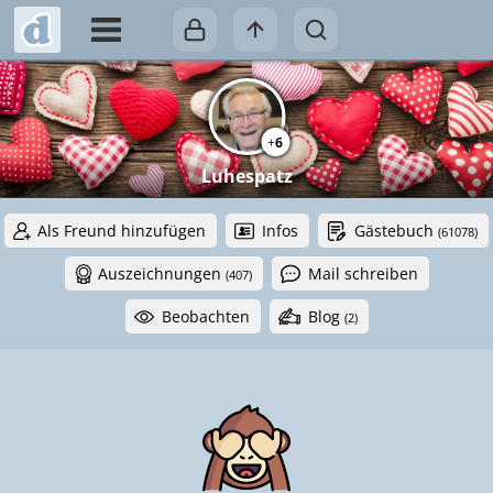
+
6
Luhespatz
Als Freund hinzufügen
Infos
Gästebuch
(61078)
Auszeichnungen
Mail schreiben
(407)
Beobachten
Blog
(2)