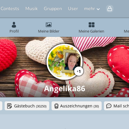
Contests
Musik
Gruppen
User
mehr
Profil
Meine Bilder
Meine Galerien
Me
1
+
Angelika86
Gästebuch
Auszeichnungen
Mail sc
(30250)
(30)