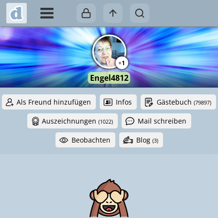
+
1
Engel4812
Als Freund hinzufügen
Infos
Gästebuch
(79897)
Auszeichnungen
Mail schreiben
(1022)
Beobachten
Blog
(3)