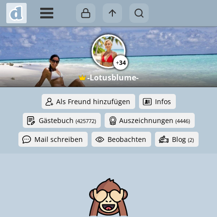
+
34
-Lotusblume-
Als Freund hinzufügen
Infos
Gästebuch
Auszeichnungen
(425772)
(4446)
Mail schreiben
Beobachten
Blog
(2)