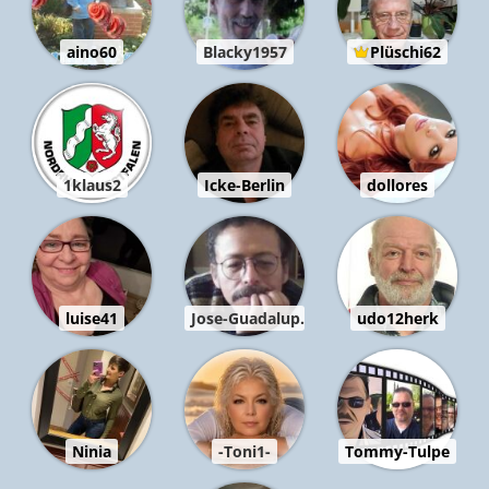
aino60
Blacky1957
Plüschi62
1klaus2
Icke-Berlin
dollores
luise41
Jose-Guadalup..
udo12herk
Ninia
-Toni1-
Tommy-Tulpe