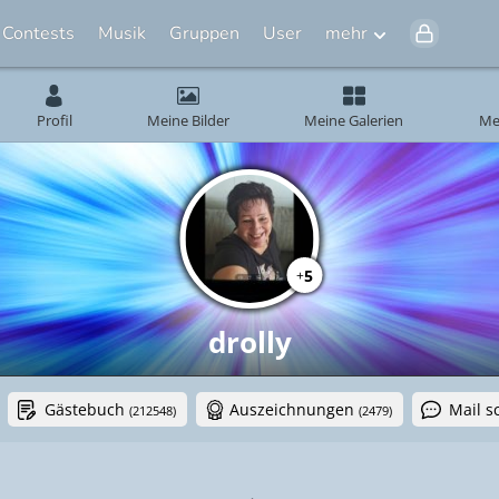
Contests
Musik
Gruppen
User
mehr
Profil
Meine Bilder
Meine Galerien
Me
5
+
drolly
Gästebuch
Auszeichnungen
Mail s
(212548)
(2479)